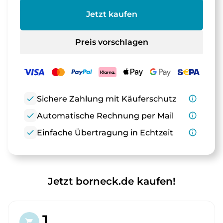
Jetzt kaufen
Preis vorschlagen
check
Sichere Zahlung mit Käuferschutz
info_outline
check
Automatische Rechnung per Mail
info_outline
check
Einfache Übertragung in Echtzeit
info_outline
Jetzt borneck.de kaufen!
1.
shopping_cart